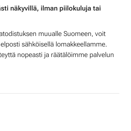
ti näkyvillä, ilman piilokuluja tai
giatodistuksen muualle Suomeen, voit
helposti sähköisellä lomakkeellamme.
yttä nopeasti ja räätälöimme palvelun