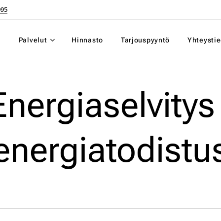
095
Palvelut
Hinnasto
Tarjouspyyntö
Yhteystie
Energiaselvitys 
energiatodistu