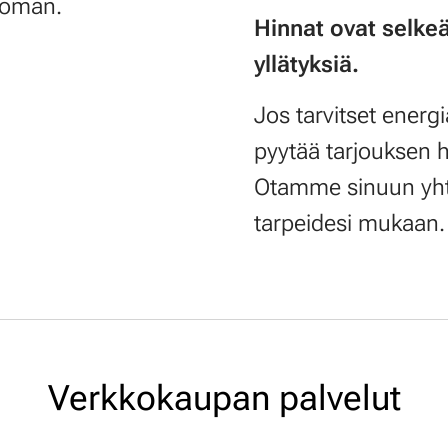
ttoman.
Hinnat ovat selkeäs
yllätyksiä.
Jos tarvitset ener
pyytää tarjouksen 
Otamme sinuun yhte
tarpeidesi mukaan.
Verkkokaupan palvelut