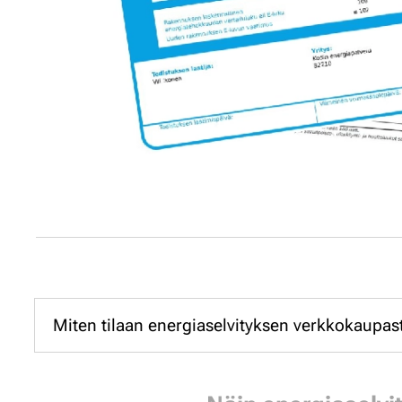
Miten tilaan energiaselvityksen verkkokaupas
Tilaa haluamasi palvelu verkkoka