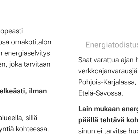
nopeasti
osa omakotitalon
Energiatodist
 energiaselvitys
Saat varattua ajan 
n, joka tarvitaan
verkkoajanvarausjä
Pohjois-Karjalassa,
lkeästi, ilman
Etelä-Savossa.
Lain mukaan energ
eella, sillä
päällä tehtävä ko
yntiä kohteessa,
sinun ei tarvitse hu