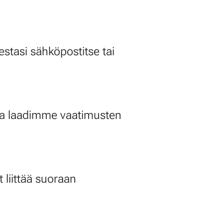
en jälkeen esitietolomakkeen
.
kkeen täytettyäsi otamme tilauksen
estasi sähköpostitse tai
ja sovimme kanssasi sopivan
ohdekäynnille.
valmiin energiatodistuksen
ukaan ja laskutamme työn tämän
 ja laadimme vaatimusten
liittää suoraan