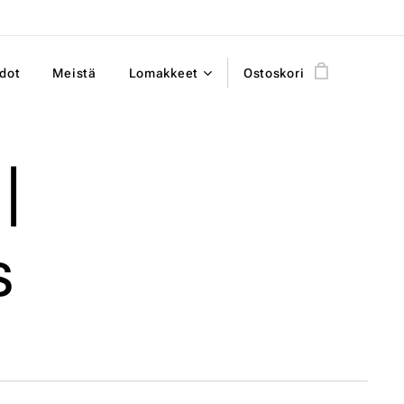
dot
Meistä
Lomakkeet
Ostoskori
|
s