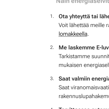
Saat tilauksen jälkeen esitietolo
🔄
Näin energiaselvi
täytettäväksi.
Ota yhteyttä tai lä
Esitietolomakkeen täytettyäsi ta
Voit lähettää meille 
tiedot ja otamme tilauksen työn al
lomakkeella
.
Tarvittaessa kysymme lisätietoja.
Valmis energiaselvitys toimitetaan 
Me laskemme E-luvu
mukaan ja laskutamme työn tämän
Tarkistamme suunnit
mukaisen energiasel
Saat valmiin energi
Saat viranomaisvaati
rakennuslupahakemu