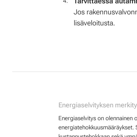
Tarvittaessa autam
Jos rakennusvalvonn
lisäveloitusta.
Energiaselvityksen merkit
Energiaselvitys on olennainen 
energiatehokkuusmääräykset. S
kustannustehokkaan sekä ympär