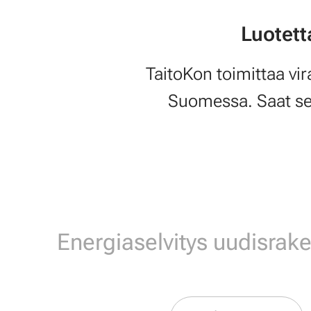
Luotett
TaitoKon toimittaa vir
Suomessa. Saat sel
Energiaselvitys uudisrak