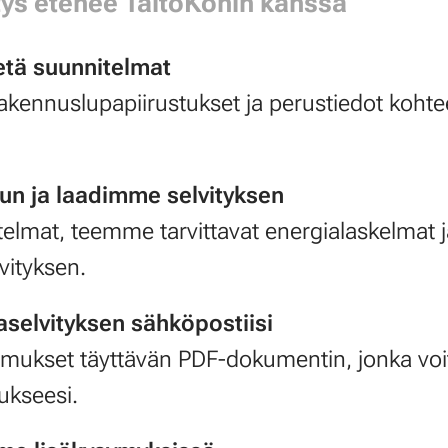
makkeen
Saat tilauks
tys etenee TaitoKonin kanssa
täytettäväksi
hetä suunnitelmat
rkastamme
Esitietoloma
rakennuslupapiirustukset ja perustiedot kohte
le.
käsittelyyn 
aikataulun k
valintasi
Toimitamme 
n ja laadimme selvityksen
 jälkeen.
valintasi m
elmat, teemme tarvittavat energialaskelmat
jälkeen.
vityksen.
aselvityksen sähköpostiisi
mukset täyttävän PDF-dokumentin, jonka voit 
kseesi.