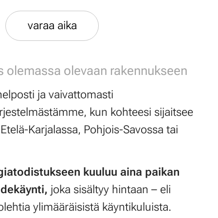
varaa aika
us olemassa olevaan rakennukseen
helposti ja vaivattomasti
rjestelmästämme, kun kohteesi sijaitsee
 Etelä-Karjalassa, Pohjois-Savossa tai
iatodistukseen kuuluu aina paikan
hdekäynti,
joka sisältyy hintaan – eli
olehtia ylimääräisistä käyntikuluista.