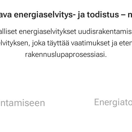
ava energiaselvitys- ja todistus – 
alliset energiaselvitykset uudisrakentamise
vityksen, joka täyttää vaatimukset ja eten
rakennuslupaprosessiasi.
Energiat
entamiseen