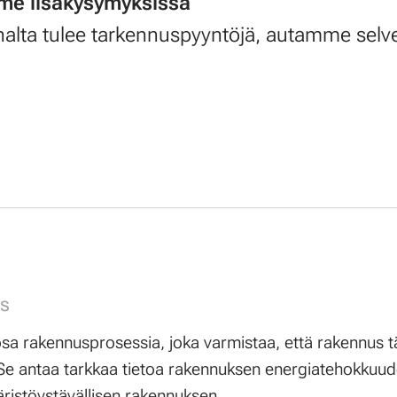
me lisäkysymyksissä
alta tulee tarkennuspyyntöjä, autamme selv
ys
osa rakennusprosessia, joka varmistaa, että rakennus t
e antaa tarkkaa tietoa rakennuksen energiatehokkuude
istöystävällisen rakennuksen.