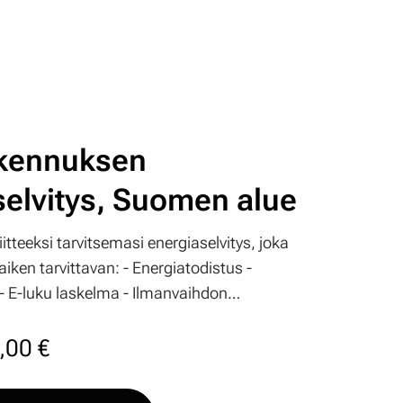
kennuksen
selvitys, Suomen alue
itteeksi tarvitsemasi energiaselvitys, joka
vittavan: - Energiatodistus -
 hintaan
muuttua rakennushankkeen edetessä ja
,00
€
 täytyy päivittää vielä ennen käyttöönottoa)
kennustyyppi ja